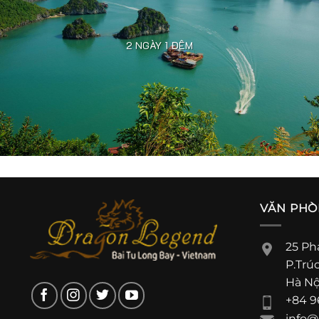
2 NGÀY 1 ĐÊM
VĂN PHÒN
25 Ph
P.Trú
Hà Nộ
+84 9
info@