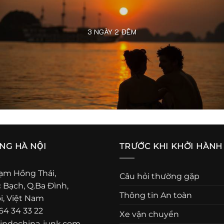
3 NGÀY 2 ĐÊM
G HÀ NỘI
TRƯỚC KHI KHỞI HÀNH
ạm Hồng Thái,
Câu hỏi thường gặp
c Bạch, Q.Ba Đình,
Thông tin An toàn
i, Việt Nam
64 34 33 22
Xe vận chuyển
indochina-junk.com