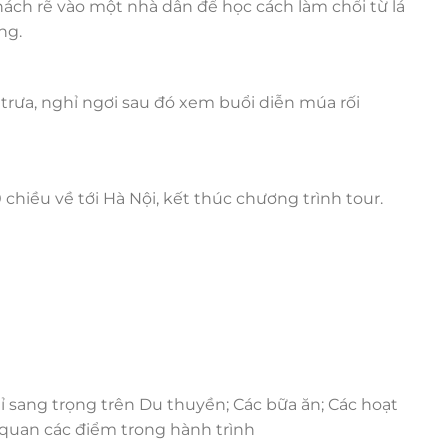
ách rẽ vào một nhà dân để học cách làm chổi từ lá
ng.
trưa, nghỉ ngơi sau đó xem buổi diễn múa rối
chiều về tới Hà Nội, kết thúc chương trình tour.
 sang trọng trên Du thuyền; Các bữa ăn; Các hoạt
 quan các điểm trong hành trình