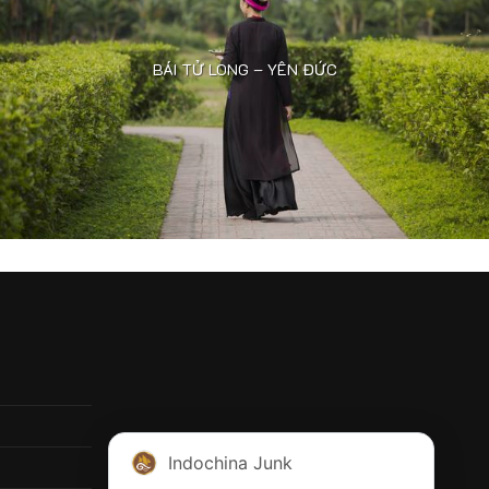
BÁI TỬ LONG – YÊN ĐỨC
Indochina Junk